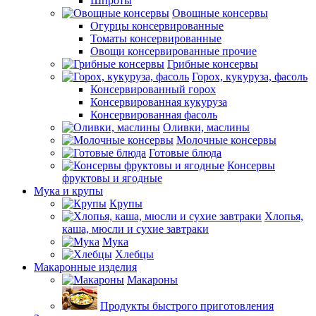
Шпроты
Овощные консервы
Огурцы консервированные
Томаты консервированные
Овощи консервированные прочие
Грибные консервы
Горох, кукуруза, фасоль
Консервированный горох
Консервированная кукуруза
Консервированная фасоль
Оливки, маслины
Молочные консервы
Готовые блюда
Консервы
фруктовы и ягодные
Мука и крупы
Крупы
Хлопья,
каша, мюсли и сухие завтраки
Мука
Хлебцы
Макаронные изделия
Макароны
Продукты быстрого приготовления