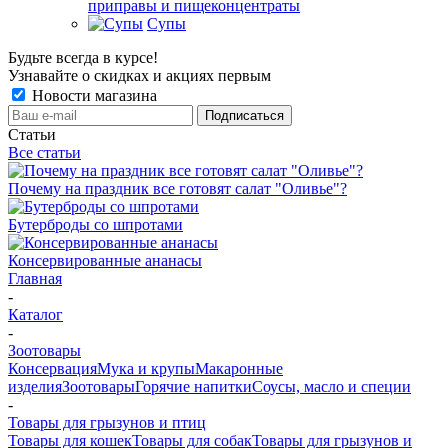
приправы и пищеконцентраты
Супы
Будьте всегда в курсе!
Узнавайте о скидках и акциях первым
Новости магазина
Статьи
Все статьи
Почему на праздник все готовят салат "Оливье"?
Бутерброды со шпротами
Консервированные ананасы
Главная
-
Каталог
-
Зоотовары
Консервация
Мука и крупы
Макаронные
изделия
Зоотовары
Горячие напитки
Соусы, масло и специи
-
Товары для грызунов и птиц
Товары для кошек
Товары для собак
Товары для грызунов и