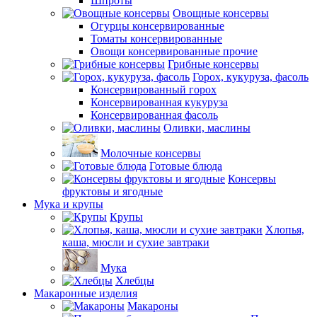
Шпроты
Овощные консервы
Огурцы консервированные
Томаты консервированные
Овощи консервированные прочие
Грибные консервы
Горох, кукуруза, фасоль
Консервированный горох
Консервированная кукуруза
Консервированная фасоль
Оливки, маслины
Молочные консервы
Готовые блюда
Консервы
фруктовы и ягодные
Мука и крупы
Крупы
Хлопья,
каша, мюсли и сухие завтраки
Мука
Хлебцы
Макаронные изделия
Макароны