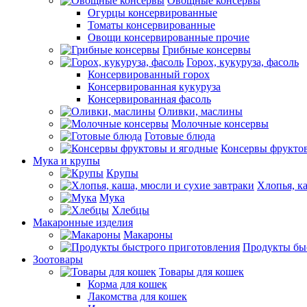
Овощные консервы
Огурцы консервированные
Томаты консервированные
Овощи консервированные прочие
Грибные консервы
Горох, кукуруза, фасоль
Консервированный горох
Консервированная кукуруза
Консервированная фасоль
Оливки, маслины
Молочные консервы
Готовые блюда
Консервы фрукто
Мука и крупы
Крупы
Хлопья, к
Мука
Хлебцы
Макаронные изделия
Макароны
Продукты бы
Зоотовары
Товары для кошек
Корма для кошек
Лакомства для кошек