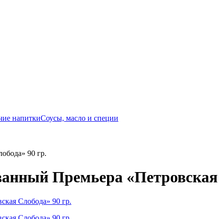
чие напитки
Соусы, масло и специи
обода» 90 гр.
анный Премьера «Петровская С