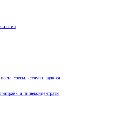
в и птиц
 паста, соусы, кетчуп и аджика
приправы и пищеконцентраты