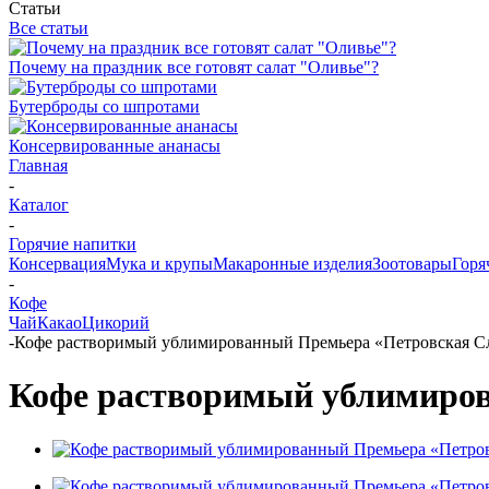
Статьи
Все статьи
Почему на праздник все готовят салат "Оливье"?
Бутерброды со шпротами
Консервированные ананасы
Главная
-
Каталог
-
Горячие напитки
Консервация
Мука и крупы
Макаронные изделия
Зоотовары
Горя
-
Кофе
Чай
Какао
Цикорий
-
Кофе растворимый ублимированный Премьера «Петровская Сл
Кофе растворимый ублимиров