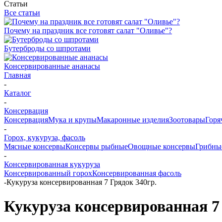
Статьи
Все статьи
Почему на праздник все готовят салат "Оливье"?
Бутерброды со шпротами
Консервированные ананасы
Главная
-
Каталог
-
Консервация
Консервация
Мука и крупы
Макаронные изделия
Зоотовары
Горя
-
Горох, кукуруза, фасоль
Мясные консервы
Консервы рыбные
Овощные консервы
Грибны
-
Консервированная кукуруза
Консервированный горох
Консервированная фасоль
-
Кукуруза консервированная 7 Грядок 340гр.
Кукуруза консервированная 7 