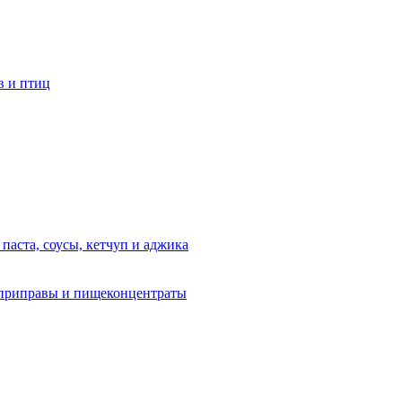
в и птиц
 паста, соусы, кетчуп и аджика
приправы и пищеконцентраты