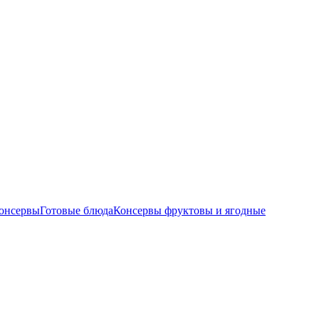
онсервы
Готовые блюда
Консервы фруктовы и ягодные