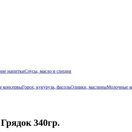
чие напитки
Соусы, масло и специи
е консервы
Горох, кукуруза, фасоль
Оливки, маслины
Молочные к
Грядок 340гр.