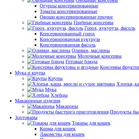
Овощные консервы
Огурцы консервированные
Томаты консервированные
Овощи консервированные прочие
Грибные консервы
Горох, кукуруза, фасоль
Консервированный горох
Консервированная кукуруза
Консервированная фасоль
Оливки, маслины
Молочные консервы
Готовые блюда
Консервы фрукто
Мука и крупы
Крупы
Хлопья, к
Мука
Хлебцы
Макаронные изделия
Макароны
Продукты бы
Зоотовары
Товары для кошек
Корма для кошек
Лакомства для кошек