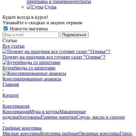
приправы и пищеконцентраты
Супы
Будьте всегда в курсе!
Узнавайте о скидках и акциях первым
Новости магазина
Статьи
Все статьи
Почему на праздник все готовят салат "Оливье"?
Бутерброды со шпротами
Консервированные ананасы
Главная
-
Каталог
-
Консервация
Консервация
Мука и крупы
Макаронные
изделия
Зоотовары
Горячие напитки
Соусы, масло и специи
-
Грибные консервы
Мясные консервы
Консервы рыбные
Овощные консервы
Горох,