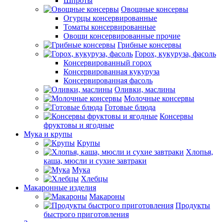
Шпроты
Овощные консервы
Огурцы консервированные
Томаты консервированные
Овощи консервированные прочие
Грибные консервы
Горох, кукуруза, фасоль
Консервированный горох
Консервированная кукуруза
Консервированная фасоль
Оливки, маслины
Молочные консервы
Готовые блюда
Консервы
фруктовы и ягодные
Мука и крупы
Крупы
Хлопья,
каша, мюсли и сухие завтраки
Мука
Хлебцы
Макаронные изделия
Макароны
Продукты
быстрого приготовления