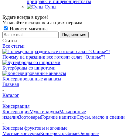
приправы и пищеконцентраты
Супы
Будьте всегда в курсе!
Узнавайте о скидках и акциях первым
Новости магазина
Статьи
Все статьи
Почему на праздник все готовят салат "Оливье"?
Бутерброды со шпротами
Консервированные ананасы
Главная
-
Каталог
-
Консервация
Консервация
Мука и крупы
Макаронные
изделия
Зоотовары
Горячие напитки
Соусы, масло и специи
-
Консервы фруктовы и ягодные
Мясные консервы
Консервы рыбные
Овощные