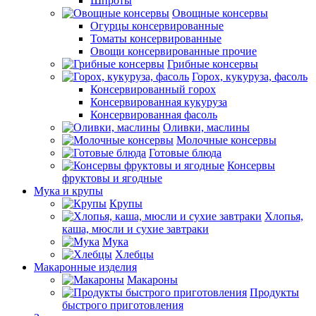
Шпроты
Овощные консервы
Огурцы консервированные
Томаты консервированные
Овощи консервированные прочие
Грибные консервы
Горох, кукуруза, фасоль
Консервированный горох
Консервированная кукуруза
Консервированная фасоль
Оливки, маслины
Молочные консервы
Готовые блюда
Консервы
фруктовы и ягодные
Мука и крупы
Крупы
Хлопья,
каша, мюсли и сухие завтраки
Мука
Хлебцы
Макаронные изделия
Макароны
Продукты
быстрого приготовления