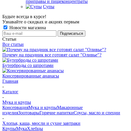
приправы и пищеконцентраты
Супы
Будьте всегда в курсе!
Узнавайте о скидках и акциях первым
Новости магазина
Статьи
Все статьи
Почему на праздник все готовят салат "Оливье"?
Бутерброды со шпротами
Консервированные ананасы
Главная
-
Каталог
-
Мука и крупы
Консервация
Мука и крупы
Макаронные
изделия
Зоотовары
Горячие напитки
Соусы, масло и специи
-
Хлопья, каша, мюсли и сухие завтраки
Крупы
Мука
Хлебцы