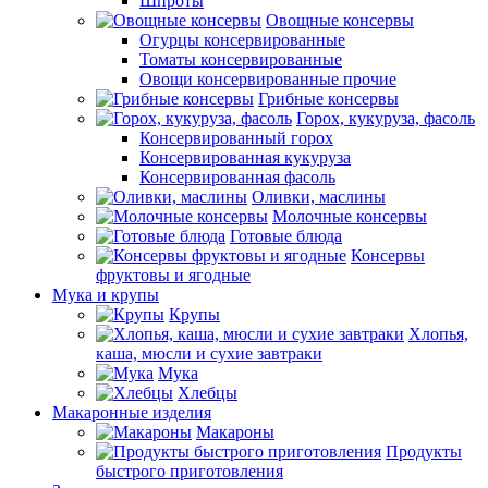
Шпроты
Овощные консервы
Огурцы консервированные
Томаты консервированные
Овощи консервированные прочие
Грибные консервы
Горох, кукуруза, фасоль
Консервированный горох
Консервированная кукуруза
Консервированная фасоль
Оливки, маслины
Молочные консервы
Готовые блюда
Консервы
фруктовы и ягодные
Мука и крупы
Крупы
Хлопья,
каша, мюсли и сухие завтраки
Мука
Хлебцы
Макаронные изделия
Макароны
Продукты
быстрого приготовления