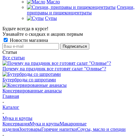
Масло
Специи,
приправы и пищеконцентраты
Супы
Будьте всегда в курсе!
Узнавайте о скидках и акциях первым
Новости магазина
Статьи
Все статьи
Почему на праздник все готовят салат "Оливье"?
Бутерброды со шпротами
Консервированные ананасы
Главная
-
Каталог
-
Мука и крупы
Консервация
Мука и крупы
Макаронные
изделия
Зоотовары
Горячие напитки
Соусы, масло и специи
-