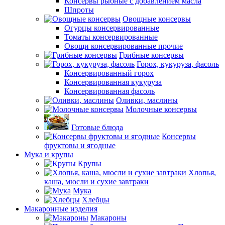
Консервы рыбные с добавлением масла
Шпроты
Овощные консервы
Огурцы консервированные
Томаты консервированные
Овощи консервированные прочие
Грибные консервы
Горох, кукуруза, фасоль
Консервированный горох
Консервированная кукуруза
Консервированная фасоль
Оливки, маслины
Молочные консервы
Готовые блюда
Консервы
фруктовы и ягодные
Мука и крупы
Крупы
Хлопья,
каша, мюсли и сухие завтраки
Мука
Хлебцы
Макаронные изделия
Макароны