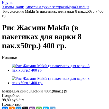
Крупы
Хлопья, каша, мюсли и сухие завтраки
Мука
Хлебцы
-
Рис Жасмин Makfa (в пакетиках для варки 8 пак.х50гр.) 400
гр.
Рис Жасмин Makfa (в
пакетиках для варки 8
пак.х50гр.) 400 гр.
Новинки
Макфа.ВАР.Рис Жасмин 400г.(8пак.) (9)
Подробнее
98,80
руб.
/шт
Поделиться