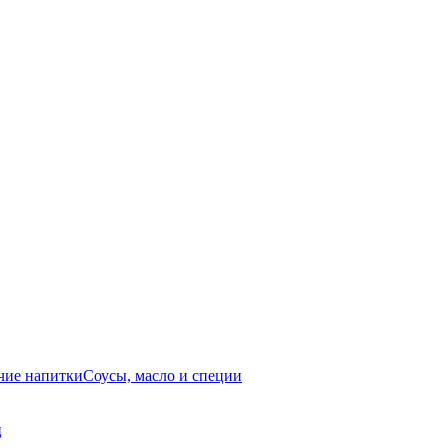
чие напитки
Соусы, масло и специи
ц