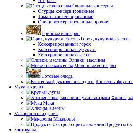
Шпроты
Овощные консервы
Огурцы консервированные
Томаты консервированные
Овощи консервированные прочие
Грибные консервы
Горох, кукуруза, фасоль
Консервированный горох
Консервированная кукуруза
Консервированная фасоль
Оливки, маслины
Молочные консервы
Готовые блюда
Консервы фрукто
Мука и крупы
Крупы
Хлопья, к
Мука
Хлебцы
Макаронные изделия
Макароны
Продукты бы
Зоотовары