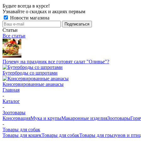
Будьте всегда в курсе!
Узнавайте о скидках и акциях первым
Новости магазина
Статьи
Все статьи
Почему на праздник все готовят салат "Оливье"?
Бутерброды со шпротами
Консервированные ананасы
Главная
-
Каталог
-
Зоотовары
Консервация
Мука и крупы
Макаронные изделия
Зоотовары
Горя
-
Товары для собак
Товары для кошек
Товары для собак
Товары для грызунов и пти
-