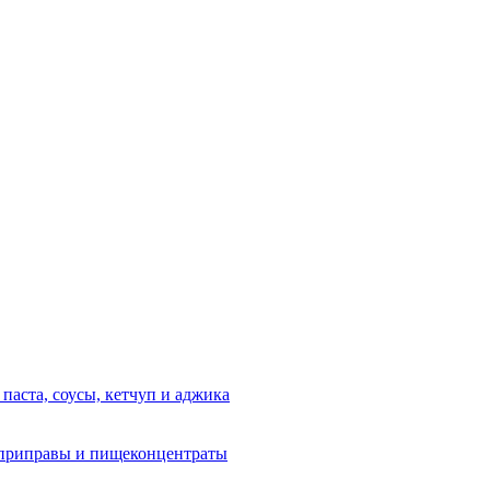
 паста, соусы, кетчуп и аджика
приправы и пищеконцентраты