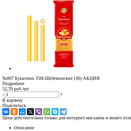
№007 Букатини 350г.Шебекинские (36) АКЦИЯ
Подробнее
52,70
руб.
/шт
-
+
В корзину
Поделиться
Цена действительна только для интернет-магазина и может отл
Описание