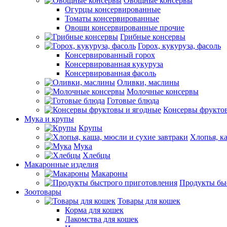
Овощные консервы
Огурцы консервированные
Томаты консервированные
Овощи консервированные прочие
Грибные консервы
Горох, кукуруза, фасоль
Консервированный горох
Консервированная кукуруза
Консервированная фасоль
Оливки, маслины
Молочные консервы
Готовые блюда
Консервы фрукто
Мука и крупы
Крупы
Хлопья, к
Мука
Хлебцы
Макаронные изделия
Макароны
Продукты бы
Зоотовары
Товары для кошек
Корма для кошек
Лакомства для кошек