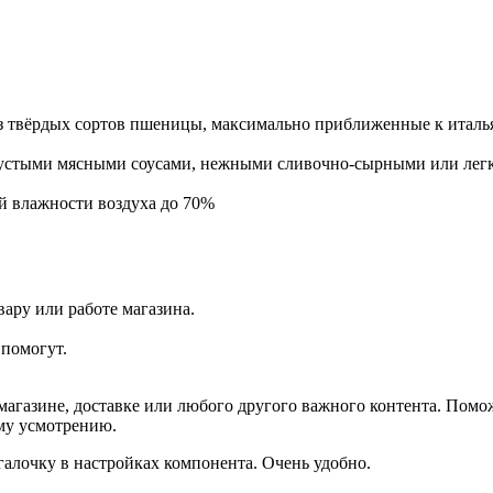
з твёрдых сортов пшеницы, максимально приближенные к итальян
 густыми мясными соусами, нежными сливочно-сырными или ле
ой влажности воздуха до 70%
ару или работе магазина.
помогут.
агазине, доставке или любого другого важного контента. Помо
ему усмотрению.
галочку в настройках компонента. Очень удобно.