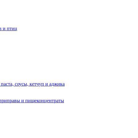
в и птиц
 паста, соусы, кетчуп и аджика
приправы и пищеконцентраты