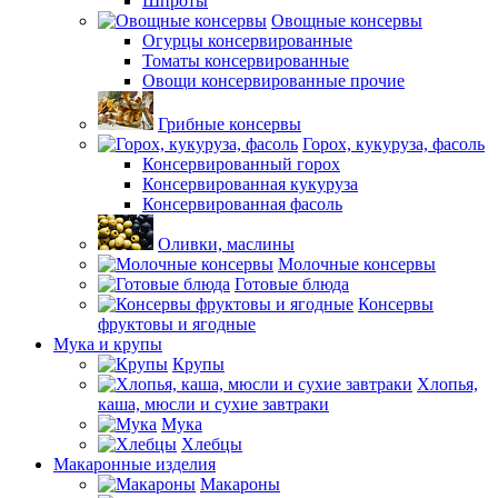
Шпроты
Овощные консервы
Огурцы консервированные
Томаты консервированные
Овощи консервированные прочие
Грибные консервы
Горох, кукуруза, фасоль
Консервированный горох
Консервированная кукуруза
Консервированная фасоль
Оливки, маслины
Молочные консервы
Готовые блюда
Консервы
фруктовы и ягодные
Мука и крупы
Крупы
Хлопья,
каша, мюсли и сухие завтраки
Мука
Хлебцы
Макаронные изделия
Макароны